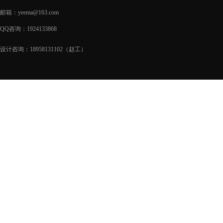
邮箱：yeema@163.com
QQ咨询：1924133868
设计咨询：18958131102（赵工）