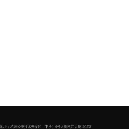
地址：杭州经济技术开发区（下沙）6号大街瓯江大厦1005室